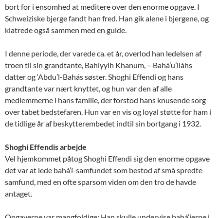
bort for i ensomhed at meditere over den enorme opgave. I
Schweiziske bjerge fandt han fred. Han gik alene i bjergene, og
klatrede også sammen med en guide.
I denne periode, der varede ca. et år, overlod han ledelsen af
troen til sin grandtante, Bahiyyih Khanum, – Bahá’u’lláhs
datter og ‘Abdu’l-Bahás søster. Shoghi Effendi og hans
grandtante var nært knyttet, og hun var den af alle
medlemmerne i hans familie, der forstod hans knusende sorg
over tabet bedstefaren. Hun var en vis og loyal støtte for ham i
de tidlige år af beskytterembedet indtil sin bortgang i 1932.
Shoghi Effendis arbejde
Vel hjemkommet påtog Shoghi Effendi sig den enorme opgave
det var at lede bahá’í-samfundet som bestod af små spredte
samfund, med en ofte sparsom viden om den tro de havde
antaget.
Opgaverne var mangfoldige: Han skulle undervise bahá’íerne i