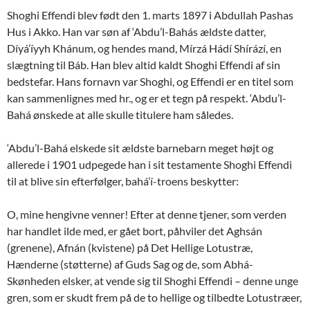
Shoghi Effendi blev født den 1. marts 1897 i Abdullah Pashas
Hus i Akko. Han var søn af ‘Abdu’l-Bahás ældste datter,
Díyá’íyyh Khánum, og hendes mand, Mírzá Hádí Shírází, en
slægtning til Báb. Han blev altid kaldt Shoghi Effendi af sin
bedstefar. Hans fornavn var Shoghi, og Effendi er en titel som
kan sammenlignes med hr., og er et tegn på respekt. ‘Abdu’l-
Bahá ønskede at alle skulle titulere ham således.
‘Abdu’l-Bahá elskede sit ældste barnebarn meget højt og
allerede i 1901 udpegede han i sit testamente Shoghi Effendi
til at blive sin efterfølger, bahá’í-troens beskytter:
O, mine hengivne venner! Efter at denne tjener, som verden
har handlet ilde med, er gået bort, påhviler det Aghsán
(grenene), Afnán (kvistene) på Det Hellige Lotustræ,
Hænderne (støtterne) af Guds Sag og de, som Abhá-
Skønheden elsker, at vende sig til Shoghi Effendi – denne unge
gren, som er skudt frem på de to hellige og tilbedte Lotustræer,