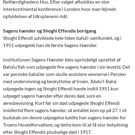
Retfærdighedens Hus. Efter valget afholdtes en stor
interkontinental konference i London hvor man fejrede
opfyldelsen af tiårsplanens mål.
Sagens hænder og Shoghi Effendis bortgang
Shoghi Effendi udviklede hele tiden bahá’í-samfundet, og i
1951 udpegede han de første Sagens Hænder.
Institutionen Sagens Hænder blev oprindeligt oprettet af
Bahá’u’lláh som udpegede fire sagens hænder i sin levetid. Det
var persiske bahá’íer som skulle assistere vennerne i Persien
med undervisning og beskyttelse af troen. ‘Abdu’l-Bahá
udpegede ingen og Shoghi Effendi havde indtil 1951 kun
udpeget sagens hænder efter deres død, som en
æresbevisning. Kort før sin død udpegede Shoghi Effendi
imidlertid flere sagens hænder, så antallet kom op på 27. I sit
budskab om denne udpegelse kaldte han sagens hænder for
Troens Hovedforvaltere, og dette kom til at få stor betydning
efter Shoghi Effendis pludselige død i 1957.