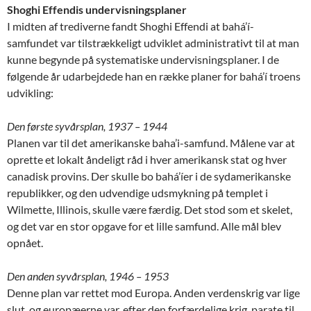
Shoghi Effendis undervisningsplaner
I midten af trediverne fandt Shoghi Effendi at bahá’í-
samfundet var tilstrækkeligt udviklet administrativt til at man
kunne begynde på systematiske undervisningsplaner. I de
følgende år udarbejdede han en række planer for bahá’í troens
udvikling:
Den første syvårsplan, 1937 – 1944
Planen var til det amerikanske baha’i-samfund. Målene var at
oprette et lokalt åndeligt råd i hver amerikansk stat og hver
canadisk provins. Der skulle bo bahá’íer i de sydamerikanske
republikker, og den udvendige udsmykning på templet i
Wilmette, Illinois, skulle være færdig. Det stod som et skelet,
og det var en stor opgave for et lille samfund. Alle mål blev
opnået.
Den anden syvårsplan, 1946 – 1953
Denne plan var rettet mod Europa. Anden verdenskrig var lige
slut, og europæerne var, efter den forfærdelige krig, parate til