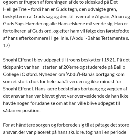
og som er frugten af foreningen af de to sideskud på Det
Hellige Træ – fordi han er Guds tegn, den udvalgte gren,
beskytteren af Guds sag og den, til hvem alle Afgsán, Afnán og
Guds Sags Hænder og alle Hans elskede må vende sig. Han er
fortolkeren af Guds ord, og efter ham vil følge den førstefødte
af hans efterkommere i lige linie. (‘Abdu’l-Bahás Testamente s.
17)
Shoghi Effendi blev udpeget til troens beskytter i 1921. På det
tidspunkt var han i starten af 20’erne og studerede på Balliol
College i Oxford. Nyheden om ‘Abdu’l-Bahás bortgang kom
som et stort chok for hele bahá’í verden og ikke mindst for
Shoghi Effendi. Hans kære bedstefars bortgang og vægten af
det ansvar han var blevet givet var overvældende da han ikke
havde nogen forudanelse om at han ville blive udpeget til
sådan en position.
For at håndtere sorgen og forberede sig til at påtage det store
ansvar, der var placeret på hans skuldre, tog han i en periode