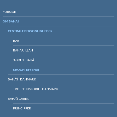
FORSIDE
OM BAHAI
CENTRALE PERSONLIGHEDER
BAB
BAHÁ’U’LLÁH
‘ABDU’L-BAHÁ
SHOGHI EFFENDI
BAHÁ’Í I DANMARK
TROENS HISTORIE I DANMARK
BAHÁ’Í LÆREN
PRINCIPPER