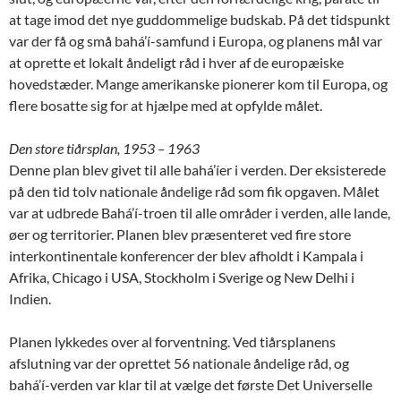
at tage imod det nye guddommelige budskab. På det tidspunkt
var der få og små bahá’í-samfund i Europa, og planens mål var
at oprette et lokalt åndeligt råd i hver af de europæiske
hovedstæder. Mange amerikanske pionerer kom til Europa, og
flere bosatte sig for at hjælpe med at opfylde målet.
Den store tiårsplan, 1953 – 1963
Denne plan blev givet til alle bahá’íer i verden. Der eksisterede
på den tid tolv nationale åndelige råd som fik opgaven. Målet
var at udbrede Bahá’í-troen til alle områder i verden, alle lande,
øer og territorier. Planen blev præsenteret ved fire store
interkontinentale konferencer der blev afholdt i Kampala i
Afrika, Chicago i USA, Stockholm i Sverige og New Delhi i
Indien.
Planen lykkedes over al forventning. Ved tiårsplanens
afslutning var der oprettet 56 nationale åndelige råd, og
bahá’í-verden var klar til at vælge det første Det Universelle