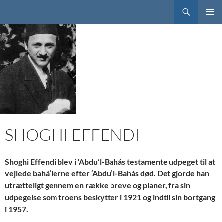
Søg
Bahai.dk
HOP
PRIMÆ
TIL
MENU
INDHOLD
SHOGHI EFFENDI
Shoghi Effendi blev i ‘Abdu’l-Bahás testamente udpeget til at
vejlede bahá’íerne efter ‘Abdu’l-Bahás død. Det gjorde han
utrætteligt gennem en række breve og planer, fra sin
udpegelse som troens beskytter i 1921 og indtil sin bortgang
i 1957.