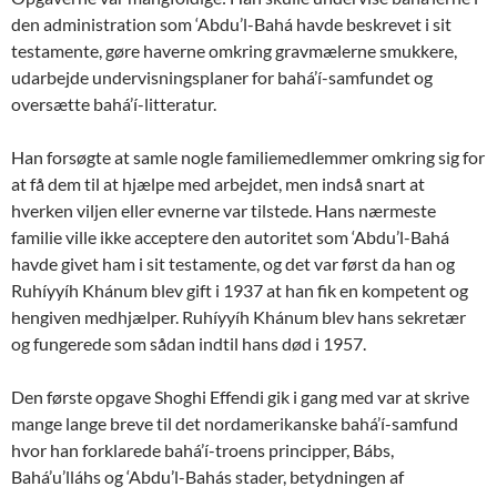
den administration som ‘Abdu’l-Bahá havde beskrevet i sit
testamente, gøre haverne omkring gravmælerne smukkere,
udarbejde undervisningsplaner for bahá’í-samfundet og
oversætte bahá’í-litteratur.
Han forsøgte at samle nogle familiemedlemmer omkring sig for
at få dem til at hjælpe med arbejdet, men indså snart at
hverken viljen eller evnerne var tilstede. Hans nærmeste
familie ville ikke acceptere den autoritet som ‘Abdu’l-Bahá
havde givet ham i sit testamente, og det var først da han og
Ruhíyyíh Khánum blev gift i 1937 at han fik en kompetent og
hengiven medhjælper. Ruhíyyíh Khánum blev hans sekretær
og fungerede som sådan indtil hans død i 1957.
Den første opgave Shoghi Effendi gik i gang med var at skrive
mange lange breve til det nordamerikanske bahá’í-samfund
hvor han forklarede bahá’í-troens principper, Bábs,
Bahá’u’lláhs og ‘Abdu’l-Bahás stader, betydningen af