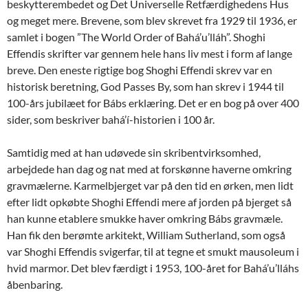
beskytterembedet og Det Universelle Retfærdighedens Hus
og meget mere. Brevene, som blev skrevet fra 1929 til 1936, er
samlet i bogen ”The World Order of Bahá’u’lláh”. Shoghi
Effendis skrifter var gennem hele hans liv mest i form af lange
breve. Den eneste rigtige bog Shoghi Effendi skrev var en
historisk beretning, God Passes By, som han skrev i 1944 til
100-års jubilæet for Bábs erklæring. Det er en bog på over 400
sider, som beskriver bahá’í-historien i 100 år.
Samtidig med at han udøvede sin skribentvirksomhed,
arbejdede han dag og nat med at forskønne haverne omkring
gravmælerne. Karmelbjerget var på den tid en ørken, men lidt
efter lidt opkøbte Shoghi Effendi mere af jorden på bjerget så
han kunne etablere smukke haver omkring Bábs gravmæle.
Han fik den berømte arkitekt, William Sutherland, som også
var Shoghi Effendis svigerfar, til at tegne et smukt mausoleum i
hvid marmor. Det blev færdigt i 1953, 100-året for Bahá’u’lláhs
åbenbaring.