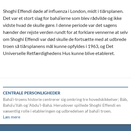
Shoghi Effendi døde af influenza i London, midt i tiårsplanen.
Det var et stort slag for bahá’íerne som blev rådvilde og ikke
vidste hvad de skulle gøre. I denne periode var det sagens
hænder der rejste verden rundt for at forklare vennerne at selv
om Shoghi Effendi var død skulle de fortsætte med at udbrede
troen så tiårsplanens mål kunne opfyldes i 1963, og Det
Universelle Retfærdighedens Hus kunne blive etableret.
CENTRALE PERSONLIGHEDER
Bahá’í-troens historie centrerer sig omkring tre hovedskikkelser; Báb,
Bahá’u’lláh og ‘Abdu’l-Bahá. Herudover spillede Shoghi Effendi en
væsentlig rolle i etableringen og udbredelsen af bahá’í troen.
Læs mere