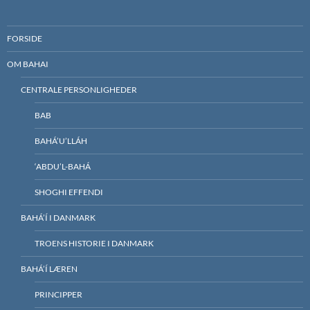
FORSIDE
OM BAHAI
CENTRALE PERSONLIGHEDER
BAB
BAHÁ’U’LLÁH
‘ABDU’L-BAHÁ
SHOGHI EFFENDI
BAHÁ’Í I DANMARK
TROENS HISTORIE I DANMARK
BAHÁ’Í LÆREN
PRINCIPPER