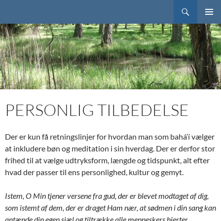
Søg
Bahai.dk
HOP
PRIMÆ
TIL
MENU
INDHOLD
PERSONLIG TILBEDELSE
Der er kun få retningslinjer for hvordan man som bahá’í vælger
at inkludere bøn og meditation i sin hverdag. Der er derfor stor
frihed til at vælge udtryksform, længde og tidspunkt, alt efter
hvad der passer til ens personlighed, kultur og gemyt.
Istem, O Min tjener versene fra gud, der er blevet modtaget af dig,
som istemt af dem, der er draget Ham nær, at sødmen i din sang kan
antænde din egen sjæl og tiltrække alle menneskers hjerter.