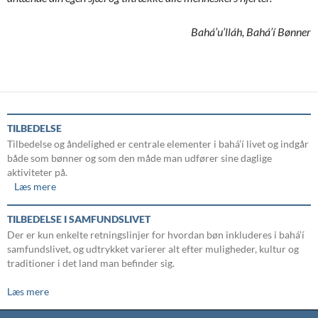
Bahá’u’lláh, Bahá’í Bønner
TILBEDELSE
Tilbedelse og åndelighed er centrale elementer i bahá’í livet og indgår
både som bønner og som den måde man udfører sine daglige
aktiviteter på.
Læs mere
TILBEDELSE I SAMFUNDSLIVET
Der er kun enkelte retningslinjer for hvordan bøn inkluderes i bahá’í
samfundslivet, og udtrykket varierer alt efter muligheder, kultur og
traditioner i det land man befinder sig.
Læs mere