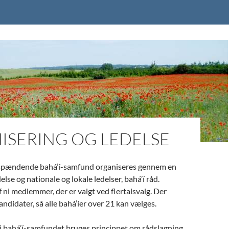
ISERING OG LEDELSE
pændende bahá’í-samfund organiseres gennem en
else og nationale og lokale ledelser, bahá’í råd.
 ni medlemmer, der er valgt ved flertalsvalg. Der
andidater, så alle bahá’íer over 21 kan vælges.
 i bahá’í-samfundet bruges princippet om rådslagning.