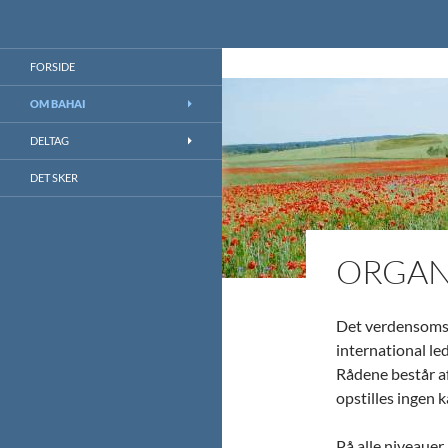
Søg
Bahai.dk
Bahai.dk blog
FORSIDE
OM BAHAI
DELTAG
DET SKER
ORGAN
Det verdensoms
international led
Rådene består af
opstilles ingen k
På alle niveauer