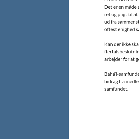
Det er en måde a
ret og pligt til 
ud fra sammenstø
oftest enighed s
Kan der ikke sk
flertalsbeslutni
arbejder for at 
Bahá’í-samfunde
bidrag fra medl
samfundet.