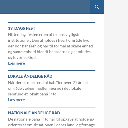
19. DAGS FEST
Nittendagsfesten er en af troens vigtigste
institutioner. Den afholdes i hvert område hvor
der bor bahá’íer, og har til formål at skabe enhed
og sammenhold blandt bahá’íerne og at mindes
og lovprise Gud.
Læs mere
LOKALE ÅNDELIGE RÅD
Når der er mere end ni bahá’íer over 21 år i et
område vælger medlemmerne i det lokale
samfund et lokalt bahá’í råd.
Læs mere
NATIONALE ÅNDELIGE RÅD
De nationale bahá’í råd har til opgave at holde sig
orienteret om situationen i deres land, og forsøge