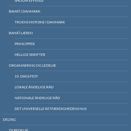
SHOGHI EFFENDI
BAHÁ’Í I DANMARK
TROENS HISTORIE I DANMARK
BAHÁ’Í LÆREN
PRINCIPPER
HELLIGE SKRIFTER
ORGANISERING OG LEDELSE
19. DAGS FEST
LOKALE ÅNDELIGE RÅD
NATIONALE ÅNDELIGE RÅD
DET UNIVERSELLE RETFÆRDIGHEDENS HUS
DELTAG
TILBEDELSE