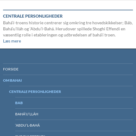
CENTRALE PERSONLIGHEDER
Bahá’í-troens historie centrerer sig omkring tre hovedskikkelser; Báb,
Bahá’u’lláh og ‘Abdu’l-Bahá. Herudover spillede Shoghi Effendi en
væsentlig rolle i etableringen og udbredelsen af bahá’í troen.
Læs mere
FORSIDE
OM BAHAI
CENTRALE PERSONLIGHEDER
BAB
BAHÁ’U’LLÁH
‘ABDU’L-BAHÁ