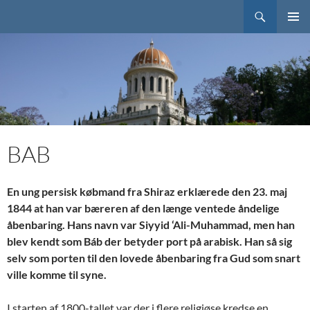
Søg
Bahai.dk
HOP
PRIMÆ
TIL
MENU
INDHOLD
BAB
En ung persisk købmand fra Shiraz erklærede den 23. maj
1844 at han var bæreren af den længe ventede åndelige
åbenbaring. Hans navn var Siyyid ‘Ali-Muhammad, men han
blev kendt som Báb der betyder port på arabisk. Han så sig
selv som porten til den lovede åbenbaring fra Gud som snart
ville komme til syne.
I starten af 1800-tallet var der i flere religiøse kredse en