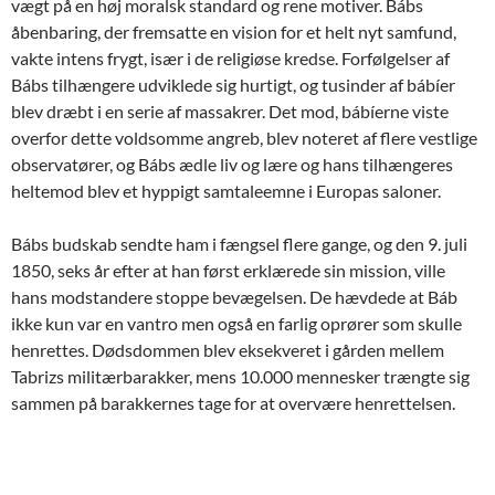
vægt på en høj moralsk standard og rene motiver. Bábs
åbenbaring, der fremsatte en vision for et helt nyt samfund,
vakte intens frygt, især i de religiøse kredse. Forfølgelser af
Bábs tilhængere udviklede sig hurtigt, og tusinder af bábíer
blev dræbt i en serie af massakrer. Det mod, bábíerne viste
overfor dette voldsomme angreb, blev noteret af flere vestlige
observatører, og Bábs ædle liv og lære og hans tilhængeres
heltemod blev et hyppigt samtaleemne i Europas saloner.
Bábs budskab sendte ham i fængsel flere gange, og den 9. juli
1850, seks år efter at han først erklærede sin mission, ville
hans modstandere stoppe bevægelsen. De hævdede at Báb
ikke kun var en vantro men også en farlig oprører som skulle
henrettes. Dødsdommen blev eksekveret i gården mellem
Tabrizs militærbarakker, mens 10.000 mennesker trængte sig
sammen på barakkernes tage for at overvære henrettelsen.