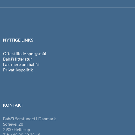
NYTTIGE LINKS
Ofte stillede spørgsmål
Bahá'í litteratur
Læs mere om bahá'í
Privatlivspolitik
KONTAKT
Bahá’í Samfundet i Danmark
Sofievej 28
2900 Hellerup
Tlf: +45 39 62 35 18