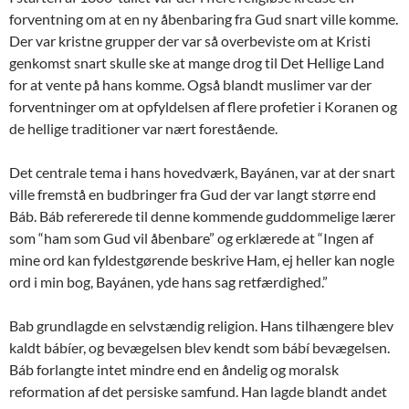
forventning om at en ny åbenbaring fra Gud snart ville komme.
Der var kristne grupper der var så overbeviste om at Kristi
genkomst snart skulle ske at mange drog til Det Hellige Land
for at vente på hans komme. Også blandt muslimer var der
forventninger om at opfyldelsen af flere profetier i Koranen og
de hellige traditioner var nært forestående.
Det centrale tema i hans hovedværk, Bayánen, var at der snart
ville fremstå en budbringer fra Gud der var langt større end
Báb. Báb refererede til denne kommende guddommelige lærer
som “ham som Gud vil åbenbare” og erklærede at “Ingen af
mine ord kan fyldestgørende beskrive Ham, ej heller kan nogle
ord i min bog, Bayánen, yde hans sag retfærdighed.”
Bab grundlagde en selvstændig religion. Hans tilhængere blev
kaldt bábíer, og bevægelsen blev kendt som bábí bevægelsen.
Báb forlangte intet mindre end en åndelig og moralsk
reformation af det persiske samfund. Han lagde blandt andet