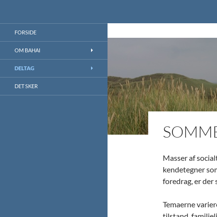
Søg
Bahai.dk
Bahai.dk blog
FORSIDE
OM BAHAI
DELTAG
DET SKER
SOMME
Masser af socia
kendetegner som
foredrag, er der 
Temaerne varierer
tilstand, famili