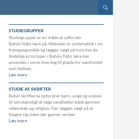
STUDIEGRUPPER
Studiegrupper er en måde at udforske
Bahá’u’lláhs lære på. Metoden er systematisk i sin
fremgangsmåde og lægger vægt på hvordan de
åndelige principper i Bahá’u’lláhs lære kan
anvendes i vores hverdag til glæde for samfundet
som helhed.
Læs mere
STUDIE AF SKRIFTER
Bahá’í skrifterne opfordrer børn, unge og voksne
til selvstændigt at søge sandheden både gennem
videnskab og religion. Der lægges vægt på at
tilegne sig viden der gavner verden
Læs mere