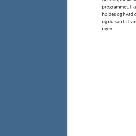
programmet. I k
holdes og hvad 
og du kan frit v
ugen.