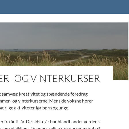
R- OG VINTERKURSER
lt samvær, kreativitet og spændende foredrag
mer- og vinterkurserne. Mens de voksne hører
særlige aktiviteter før børn og unge.
 fra år til år. De sidste år har blandt andet verdens
eliv og udvikling af menneskelige ressourcer været på