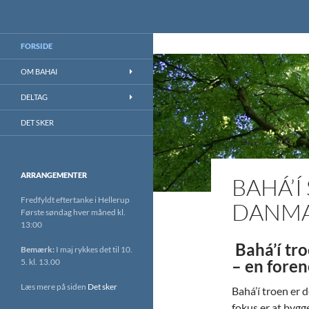
Søg
Bahai.dk
Bahai.dk blog
FORSIDE
OM BAHAI
DELTAG
DET SKER
ARRANGEMENTER
BAHÁ’Í
Fredfyldt eftertanke i Hellerup
DANM
Første søndag hver måned kl.
13:00
Bahá’í tr
Bemærk:
I maj rykkes det til 10.
– en foren
5. kl. 13.00
Læs mere på siden
Det sker
Bahá’í troen er 
fokus er at bygg