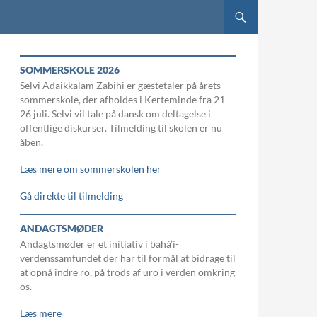
SOMMERSKOLE 2026
Selvi Adaikkalam Zabihi er gæstetaler på årets
sommerskole, der afholdes i Kerteminde fra 21 –
26 juli. Selvi vil tale på dansk om deltagelse i
offentlige diskurser. Tilmelding til skolen er nu
åben.
Læs mere om sommerskolen her
Gå direkte til tilmelding
ANDAGTSMØDER
Andagtsmøder er et initiativ i bahá’í-
verdenssamfundet der har til formål at bidrage til
at opnå indre ro, på trods af uro i verden omkring
os.
Læs mere