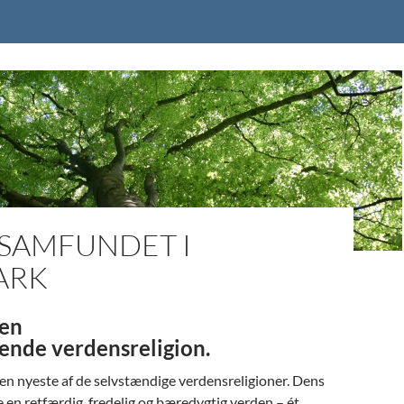
 SAMFUNDET I
ARK
oen
ende verdensreligion.
den nyeste af de selvstændige verdensreligioner. Dens
e en retfærdig, fredelig og bæredygtig verden – ét