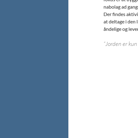
nabolag ad gang
Der findes aktiv
at deltage i den
åndelige og lev
“Jorden er kun