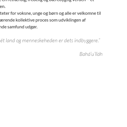
en.
iteter for voksne, unge og børn og alle er velkomne til
 lærende kollektive proces som udviklingen af
ende samfund udgør.
 ét land og menneskeheden er dets indbyggere.”
Bahá’u’lláh