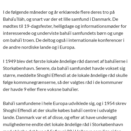
I de følgende måneder og år erklærede flere deres tro på
Bahá’u’lláh, og snart var der et lille samfund i Danmark. De
mødtes til 19-dagsfester, helligdage og informationsmøder for
interesserede og underviste bahá’í samfundets børn og unge
om bahá’í troen. De deltog også i internationale konferencer i
de andre nordiske lande og i Europa.
I 1949 blev det første lokale åndelige råd dannet af bahá’íerne i
Storkøbenhavn. Senere, da bahá’í samfundet havde vokset sig
større, meddelte Shoghi Effendi at de lokale åndelige råd skulle
følge kommunegrænserne, så der valgtes råd i de kommuner
der havde 9 eller flere voksne bahá’íer.
Bahá’í samfundene i hele Europa udviklede sig, og i 1954 skrev
Shoghi Effendi at der skulle købes bahá’í centre i udvalgte
lande. Danmark var et af disse, og efter at have undersøgt
mulighederne endte det lokale åndelige råd i Storkøbenhavn