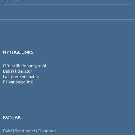
NYTTIGE LINKS
Ofte stillede spørgsmål
Bahá'í litteratur
Læs mere om bahá'í
Privatlivspolitik
KONTAKT
Bahá’í Samfundet i Danmark