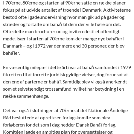
I 70’erne, 80’erne og starten af 90’erne satte en række planer
fokus på at udvide antallet af troende i Danmark. Aktiviteterne
bestod ofte i gadeundervisning hvor man gik ud på gader og
stræder og fortalte om bahá’í til dem der ville høre om det.
Ofte delte man brochurer ud og inviterede til et offentligt
møde. Især i starten af 70’erne kom der mange nye bahá’íer i
Danmark – og i 1972 var der mere end 30 personer, der blev
bahá’íer.
En væsentlig milepæl i dette årti var at bahá’í samfundet i 1979
fik retten til at forrette juridisk gyldige vielser, dog forudsat at
den ene af parterne er bahá’í. Samtidig blev vi også anerkendt
som et selvstændigt trossamfund hvilket har betydning i en
række sammenhænge.
Det var også i slutningen af 70’erne at det Nationale Åndelige
Råd besluttede at oprette en forlagskomite som blev
forløberen for det som i dag hedder Dansk Bahá’í forlag.
Komitéen lagde en ambitiøs plan for oversættelser og