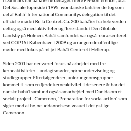
I Danmark har bahá’íerne deltaget i flere FN-konferencer, bl.a.
Det Sociale Topmøde i 1995 hvor danske bahá’íer deltog som
del af Bahá’í International Communitys delegation til det
officielle møde i Bella Centret. Ca. 200 bahá’íer fra hele verden
deltog også med aktiviteter og flere stande i Den Globale
Landsby på Holmen. Bahá’í samfundet var også repræsenteret
ved COP15 i København i 2009 og arrangerede offentlige
møder med fokus på miljø i Bahá’í Centeret i Hellerup.
Siden 2001 har der været fokus på arbejdet med tre
kerneaktiviteter – andagtsmøder, børneundervisning og
studiegrupper. Efterfølgende er juniorungdomsgrupper
kommet til som en fjerde kerneaktivitet. I de senere år har det
danske bahá’í samfund også samarbejdet med Danida om et
socialt projekt i Cameroon, ”Preparation for social action” som
sigter mod at højne uddannelsesniveauet i det østlige
Cameroon.