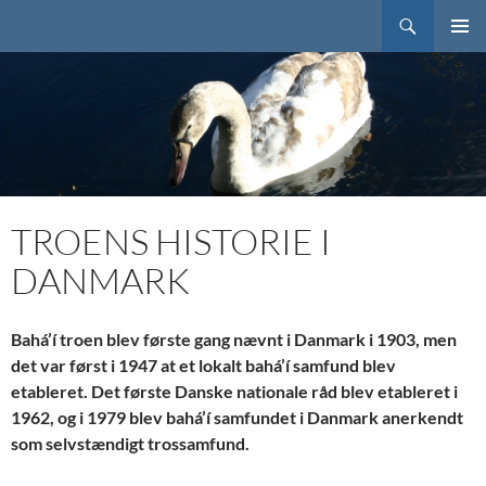
Søg
Bahai.dk
HOP
PRIMÆ
TIL
MENU
INDHOLD
TROENS HISTORIE I
DANMARK
Bahá’í troen blev første gang nævnt i Danmark i 1903, men
det var først i 1947 at et lokalt bahá’í samfund blev
etableret. Det første Danske nationale råd blev etableret i
1962, og i 1979 blev bahá’í samfundet i Danmark anerkendt
som selvstændigt trossamfund.