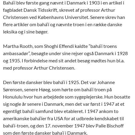
Bahá’í blev første gang nævnt i Danmark i 1903 i en artikel i
fagbladet Dansk Tidsskrift, skrevet af professor Arthur
Christensen ved Københavns Universitet. Senere skrev han
flere artikler om bahá’í og nævnte troen i en række danske
leksika og i sine bøger.
Martha Rooth, som Shoghi Effendi kaldte ”bahá’í troens
ambassadør”, besøgte under sine rejser også Danmark i 1928
og 1935. I forbindelse med sit andet besøg mødtes hun bl.a.
med professor Arthur Christensen.
Den første dansker blev bahá’í i 1925. Det var Johanne
Sørensen, senere Høeg, som hørte om bahá’í troen på
Honululu hvor hun arbejdede som sygeplejerske. Hun bosatte
sig nogle år senere i Danmark, men det var først i 1947 at et
egentligt bahá’í samfund blev etableret. I 1947 ankom to
amerikanske bahá’íer fra USA for at udbrede kendskabet til
bahá’í-troen, og den 17. november 1947 blev Palle Bischoff
som den første dansker baha’í i Danmark.