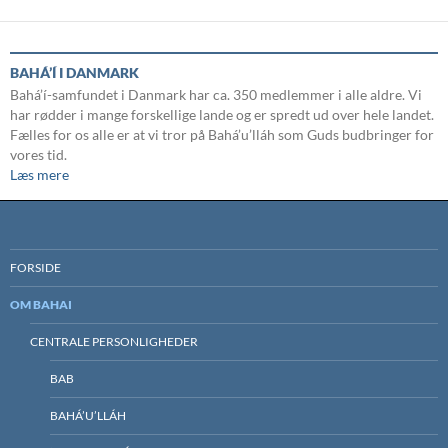
BAHÁ’Í I DANMARK
Bahá’í-samfundet i Danmark har ca. 350 medlemmer i alle aldre. Vi
har rødder i mange forskellige lande og er spredt ud over hele landet.
Fælles for os alle er at vi tror på Bahá’u’lláh som Guds budbringer for
vores tid.
Læs mere
FORSIDE
OM BAHAI
CENTRALE PERSONLIGHEDER
BAB
BAHÁ’U’LLÁH