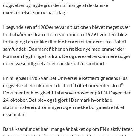
udgivelser og lagde grunden til mange af de danske
oversættelser som vi har i dag.
I begyndelsen af 1980’erne var situationen blevet meget svær
for bahá’íerne i Iran efter revolutionen i 1979 hvor flere blev
forfulgt og i en række tilfælde henrettet for deres tro. Bahá’í
samfundet i Danmark fik her en række nye medlemmer der
kom som flygtninge fra Iran. De og deres efterkommere udgør
nu en væsentlig del af det danske bahá’í samfund.
En milepæl i 1985 var Det Universelle Retfærdighedens Hus’
udgivelse af et dokument der hed ”Løftet om verdensfred”.
Dokumentet blev givet til statsoverhoveder på FN-Dagen den
24. oktober. Det blev også gjort i Danmark hvor både
statsministeren, dronningen og en række borgmestre fik et
eksemplar.
Bahá’í-samfundet har i mange år bakket op om FN’s aktiviteter.