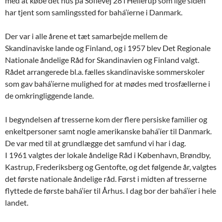
med at købe det hus på Sofievej 28 i Hellerup som lige siden
har tjent som samlingssted for bahá’íerne i Danmark.
Der var i alle årene et tæt samarbejde mellem de
Skandinaviske lande og Finland, og i 1957 blev Det Regionale
Nationale åndelige Råd for Skandinavien og Finland valgt.
Rådet arrangerede bl.a. fælles skandinaviske sommerskoler
som gav bahá’íerne mulighed for at mødes med trosfællerne i
de omkringliggende lande.
I begyndelsen af tresserne kom der flere persiske familier og
enkeltpersoner samt nogle amerikanske bahá’íer til Danmark.
De var med til at grundlægge det samfund vi har i dag.
I 1961 valgtes der lokale åndelige Råd i København, Brøndby,
Kastrup, Frederiksberg og Gentofte, og det følgende år, valgtes
det første nationale åndelige råd. Først i midten af tresserne
flyttede de første bahá’íer til Århus. I dag bor der bahá’íer i hele
landet.