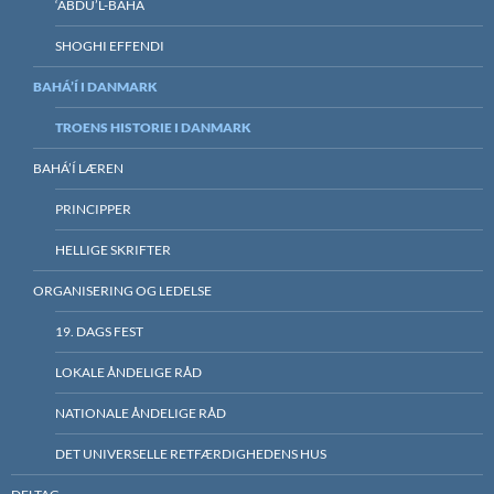
‘ABDU’L-BAHÁ
SHOGHI EFFENDI
BAHÁ’Í I DANMARK
TROENS HISTORIE I DANMARK
BAHÁ’Í LÆREN
PRINCIPPER
HELLIGE SKRIFTER
ORGANISERING OG LEDELSE
19. DAGS FEST
LOKALE ÅNDELIGE RÅD
NATIONALE ÅNDELIGE RÅD
DET UNIVERSELLE RETFÆRDIGHEDENS HUS