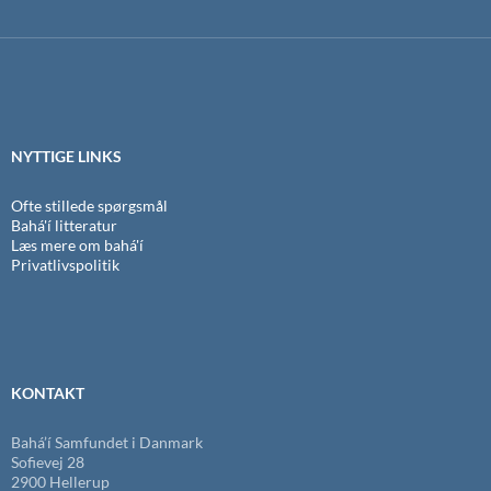
NYTTIGE LINKS
Ofte stillede spørgsmål
Bahá'í litteratur
Læs mere om bahá'í
Privatlivspolitik
KONTAKT
Bahá’í Samfundet i Danmark
Sofievej 28
2900 Hellerup