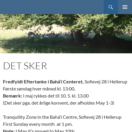
Søg
Bahai.dk
HOP
PRIMÆ
TIL
MENU
INDHOLD
DET SKER
Fredfyldt Eftertanke i Bahá’í Centeret,
Sofievej 28 i Hellerup
Første søndag hver måned kl. 13:00,
Bemærk:
I maj rykkes det til 10. 5. kl. 13.00
(Det sker pga. det årlige konvent, der afholdes May 1-3)
Tranquility Zone in the Bahá’í Centre, Sofievej 28 i Hellerup
First Sunday every month at 1 pm.
Note:
I May it’s moved to May 10th