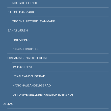
SHOGHI EFFENDI
BAHÁ’Í I DANMARK
TROENS HISTORIE I DANMARK
BAHÁ’Í LÆREN
PRINCIPPER
HELLIGE SKRIFTER
ORGANISERING OG LEDELSE
19. DAGS FEST
LOKALE ÅNDELIGE RÅD
NATIONALE ÅNDELIGE RÅD
DET UNIVERSELLE RETFÆRDIGHEDENS HUS
DELTAG