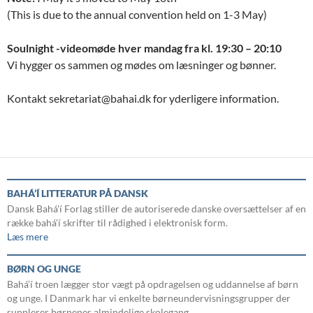
(This is due to the annual convention held on 1-3 May)
Soulnight -videomøde hver mandag fra kl. 19:30 – 20:10
Vi hygger os sammen og mødes om læsninger og bønner.
Kontakt sekretariat@bahai.dk for yderligere information.
BAHÁ’Í LITTERATUR PÅ DANSK
Dansk Bahá'í Forlag stiller de autoriserede danske oversættelser af en
række bahá'í skrifter til rådighed i elektronisk form.
Læs mere
BØRN OG UNGE
Bahá’í troen lægger stor vægt på opdragelsen og uddannelse af børn
og unge. I Danmark har vi enkelte børneundervisningsgrupper der
supplerer børnenes almindelige skolegang.