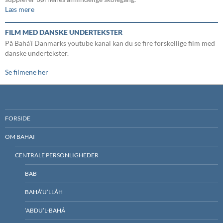
Læs mere
FILM MED DANSKE UNDERTEKSTER
På Bahá’í Danmarks youtube kanal kan du se fire forskellige film med
danske undertekster.
Se filmene her
FORSIDE
OM BAHAI
CENTRALE PERSONLIGHEDER
BAB
BAHÁ’U’LLÁH
‘ABDU’L-BAHÁ